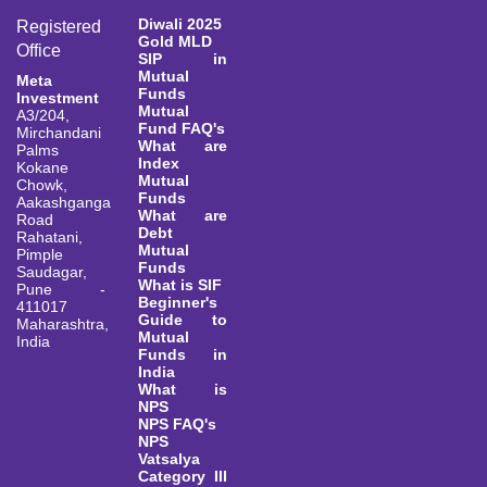
Diwali 2025
Registered
Gold MLD
Office
SIP in
Mutual
Meta
Funds
Investment
Mutual
A3/204,
Fund FAQ's
Mirchandani
What are
Palms
Index
Kokane
Mutual
Chowk,
Funds
Aakashganga
What are
Road
Debt
Rahatani,
Mutual
Pimple
Funds
Saudagar,
What is SIF
Pune -
Beginner's
411017
Guide to
Maharashtra,
Mutual
India
Funds in
India
What is
NPS
NPS FAQ's
NPS
Vatsalya
Category III