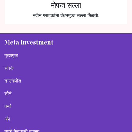
मोफत सल्ला
नवीन ग्राहकांना बंधनमुक्त सल्ला मिळतो.
Meta Investment
मुख्यपृष्ठ
संपर्क
डाउनलोड
सोने
कर्ज
अँप
तुमचे केवायसी तपासा